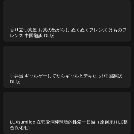
香り立つ茶屋 お茶の出がらし ぬくぬくフレンズ けものフ
レンズ 中国翻訳 DL版
手弁当 ギャルゲーしてたらギャルとデキたっ! 中国翻訳
DL版
LUXsumildo·在韩爱洞棒球场的性爱一日游（原创系H·LC整
合汉化组）